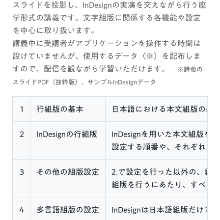
スライドを投影し、InDesignの実演を交えながら行う座
学形式の講義です。文字組版に関係する各機能や設定
を中心に取り扱います。
講義中に受講者がアプリケーションを操作する時間は
設けていませんが、使用するデータ（※）を配布しま
すので、配信を観ながら学習いただけます。
※講義の
スライドPDF（抜粋版）、サンプルInDesignデータ
1
行組版の基本
日本語における本文組版の基
2
InDesignの行組版
InDesignを用いた本文
設定する順番や、それぞれの
3
その他の組版設定
2.で設定を行った以外の、組
組版を行うにあたり、すべて
4
多言語組版の設定
InDesignは日本語組版だ